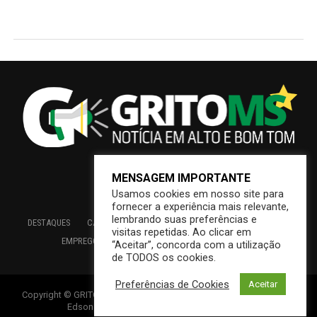
MENSAGEM IMPORTANTE
Usamos cookies em nosso site para
fornecer a experiência mais relevante,
lembrando suas preferências e
DESTAQUES
CAMPO GRANDE
BRASIL
SAÚDE
ECONOMIA
visitas repetidas. Ao clicar em
EMPREGO
EDUCAÇÃO
INTERIOR
PREFEITURA
“Aceitar”, concorda com a utilização
de TODOS os cookies.
Preferências de Cookies
Aceitar
Copyright © GRITOMS | Mantido por INDIOWEB – Soluções Online –
Edson {Índio} de Souza – Consultoria em T. I.