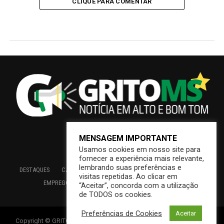
CLIQUE PARA COMENTAR
MENSAGEM IMPORTANTE
Usamos cookies em nosso site para
fornecer a experiência mais relevante,
lembrando suas preferências e
DESTAQUES
CAMPO GRANDE
BRASIL
SAÚDE
ECONOMIA
visitas repetidas. Ao clicar em
EMPREGO
EDUCAÇÃO
INTERIOR
PREFEITURA
“Aceitar”, concorda com a utilização
de TODOS os cookies.
Preferências de Cookies
Aceitar
Copyright © GRITOMS | Mantido por INDIOWEB – Soluções Online –