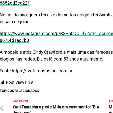
6852cd2cc22f
No fim do ano, quem foi alvo de muitos elogios foi Sarah
ensaio de joias.
https://www.instagram.com/p/B3HhCDQll-f/?utm_sourc
8676fd1ac7b0
A modelo e atriz Cindy Crawford é mais uma das famosa
elogios nas redes. Ela está com 53 anos atualmente.
Fonte:https://tvefamosos.uol.com.br
Post Views:
39
TÓPICOS RELACIONADOS
NÃO PERCA
A 
Yudi Tamashiro pede Mila em casamento: ‘Ela
Ma
disse sim’
e