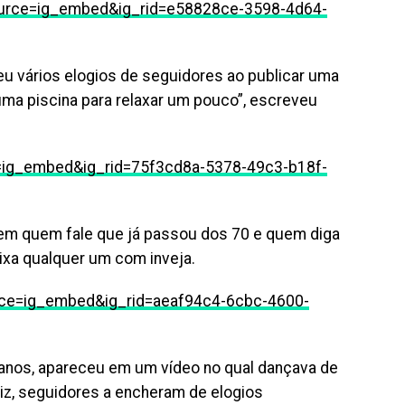
rce=ig_embed&ig_rid=e58828ce-3598-4d64-
u vários elogios de seguidores ao publicar uma
e uma piscina para relaxar um pouco”, escreveu
e=ig_embed&ig_rid=75f3cd8a-5378-49c3-b18f-
Tem quem fale que já passou dos 70 e quem diga
ixa qualquer um com inveja.
ce=ig_embed&ig_rid=aeaf94c4-6cbc-4600-
 anos, apareceu em um vídeo no qual dançava de
riz, seguidores a encheram de elogios