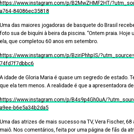
https://www.instagram.com/p/B2MwZHMF2HT/?utm_sou
a764-84086ec35818
Uma das maiores jogadoras de basquete do Brasil recebe
foto sua de biquíni à beira da piscina. “Ontem praia. Hoj
ela, que completou 60 anos em setembro.
https://www.instagram.com/p/BziriPhhpIS/?utm_sourc
74fd7f7dbbc6
A idade de Gloria Maria é quase um segredo de estado. 
que ela tem menos. A realidade é que a apresentadora de
https://www.instagram.com/p/B4s9p4Gh0uA/?utm_sour
a9ee-b6e5a34b2da5
Uma das atrizes de mais sucesso na TV, Vera Fischer, 68
maiô. Nos comentários, feita por uma página de fãs da at