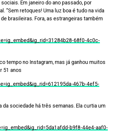
 sociais. Em janeiro do ano passado, por
al. “Sem retoques! Uma luz boa é tudo na vida
e de brasileiras. Fora, as estrangeiras também
ce=ig_embed&ig_rid=31284b28-68f0-4c0c-
uco tempo no Instagram, mas já ganhou muitos
r 51 anos
ce=ig_embed&ig_rid=612195da-467b-4ef5-
 da sociedade há três semanas. Ela curtia um
e=ig_embed&ig_rid=5da1afdd-b9f8-44e4-aaf0-