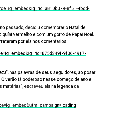
rce=ig_embed&ig_rid=a810b079-8f51-4bdd-
ano passado, decidiu comemorar o Natal de
biquíni vermelho e com um gorro de Papai Noel.
erreteram por ela nos comentários.
ce=ig_embed&ig_rid=875d349f-9f06-4917-
leza”, nas palavras de seus seguidores, ao posar
s… O verão tá poderoso nesse começo de ano e
as matérias”, escreveu ela na legenda da
rce=ig_embed&utm_campaign=loading