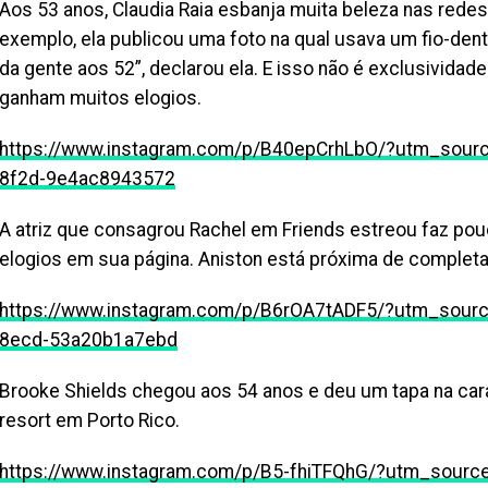
Aos 53 anos, Claudia Raia esbanja muita beleza nas redes
exemplo, ela publicou uma foto na qual usava um fio-dent
da gente aos 52”, declarou ela. E isso não é exclusividad
ganham muitos elogios.
https://www.instagram.com/p/B40epCrhLbO/?utm_sour
8f2d-9e4ac8943572
A atriz que consagrou Rachel em Friends estreou faz po
elogios em sua página. Aniston está próxima de completa
https://www.instagram.com/p/B6rOA7tADF5/?utm_sour
8ecd-53a20b1a7ebd
Brooke Shields chegou aos 54 anos e deu um tapa na cara
resort em Porto Rico.
https://www.instagram.com/p/B5-fhiTFQhG/?utm_sourc