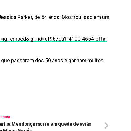
 Jessica Parker, de 54 anos. Mostrou isso em um
e=ig_embed&ig_rid=ef967da1-4100-4654-bffa-
s que passaram dos 50 anos e ganham muitos
SEGUIR
rília Mendonça morre em queda de avião
m Minas Gerais