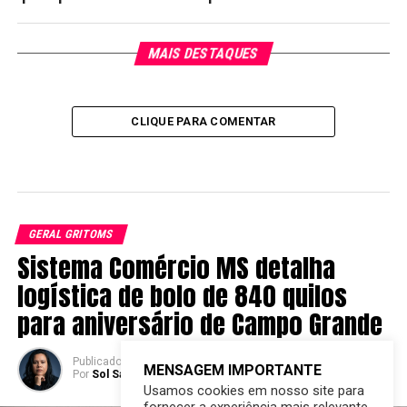
MAIS DESTAQUES
CLIQUE PARA COMENTAR
GERAL GRITOMS
Sistema Comércio MS detalha
logística de bolo de 840 quilos
para aniversário de Campo Grande
Publicado
14 horas atrás
em
06/08/2026
MENSAGEM IMPORTANTE
Por
Sol Santandher/ Cesar ferreira
Usamos cookies em nosso site para