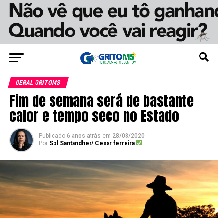
GERAL GRITOMS
Fim de semana será de bastante
calor e tempo seco no Estado
Publicado
6 anos atrás
em
28/08/2020
Por
Sol Santandher/ Cesar ferreira