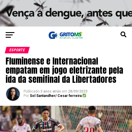
ESPORTE
Fluminense e Internacional
empatam em jogo eletrizante pela
ida da semifinal da Libertadores
Publicado
3 anos atrás
em
28/09/2023
Por
Sol Santandher/ Cesar ferreira