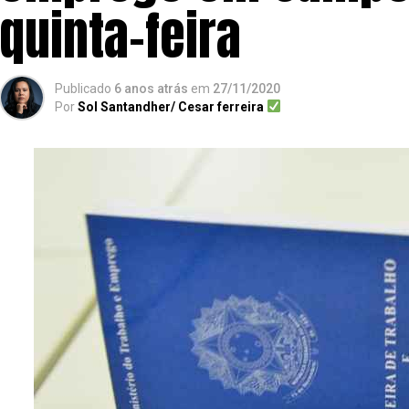
quinta-feira
Publicado
6 anos atrás
em
27/11/2020
Por
Sol Santandher/ Cesar ferreira