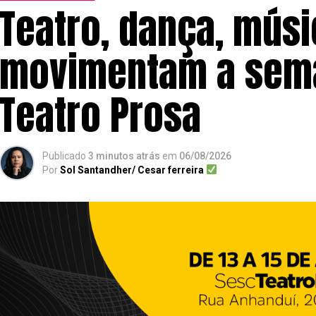
Teatro, dança, músi
movimentam a sem
Teatro Prosa
Publicado
3 minutos atrás
em
06/08/2026
Por
Sol Santandher/ Cesar ferreira