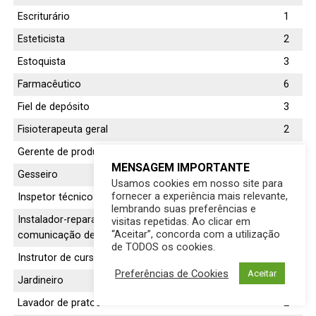
Escriturário
1
Esteticista
2
Estoquista
3
Farmacêutico
6
Fiel de depósito
3
Fisioterapeuta geral
2
Gerente de produção e operações
1
MENSAGEM IMPORTANTE
Gesseiro
6
Usamos cookies em nosso site para
fornecer a experiência mais relevante,
Inspetor técnico de qualidade
1
lembrando suas preferências e
Instalador-reparador de redes telefônicas e de
5
visitas repetidas. Ao clicar em
“Aceitar”, concorda com a utilização
comunicação de dados
de TODOS os cookies.
Instrutor de cursos livres
1
Preferências de Cookies
Aceitar
Jardineiro
2
Lavador de pratos
2