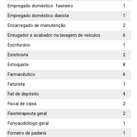
Empregado doméstico faxineiro
1
Empregado doméstico diarista
1
Encarregado de manutenção
2
Enxugador e acabador na lavagem de veículos
6
Escriturário
1
Esteticista
2
Estoquista
8
Farmacêutico
6
Faturista
1
Fiel de depósito
4
Fiscal de caixa
2
Fisioterapeuta geral
2
Fonoaudiólogo geral
1
Forneiro de padaria
1