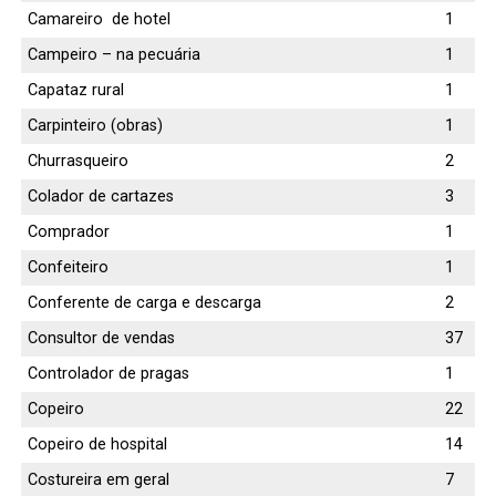
Camareiro de hotel
1
Campeiro – na pecuária
1
Capataz rural
1
Carpinteiro (obras)
1
Churrasqueiro
2
Colador de cartazes
3
Comprador
1
Confeiteiro
1
Conferente de carga e descarga
2
Consultor de vendas
37
Controlador de pragas
1
Copeiro
22
Copeiro de hospital
14
Costureira em geral
7