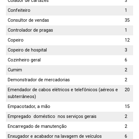
Colador de cartazes
3
Confeiteiro
1
Consultor de vendas
35
Controlador de pragas
1
Copeiro
12
Copeiro de hospital
3
Cozinheiro geral
6
Cumim
2
Demonstrador de mercadorias
2
Emendador de cabos elétricos e telefônicos (aéreos e
20
subterrâneos)
Empacotador, a mão
15
Empregado doméstico nos serviços gerais
2
Encarregado de manutenção
2
Enxugador e acabador na lavagem de veículos
6