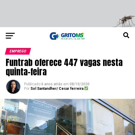
EMPREGO
Funtrab oferece 447 vagas nesta
quinta-feira
Publicado
6 anos atrás
em
08/10/2020
Por
Sol Santandher/ Cesar ferreira