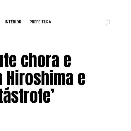
INTERIOR
PREFEITURA
ute chora e
 Hiroshima e
tástrofe’