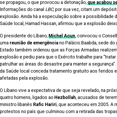
se propagou, o que provocou a detonação,
que acabou se
Informações do canal
LBC
, por sua vez, citam um depósit
explosão. Ainda há a especulação sobre a possibilidade de
Saúde local, Hamad Hassan, afirmou que a explosão deix
O presidente do Líbano,
Michel Aoun
, convocou o Consel
uma
reunião de emergência
no Palácio Baabda, sede do g
Estado também ordenou que as Forças Armadas realizem 
explosão e pediu para que o Exército trabalhe para “trat
patrulhar as áreas do desastre para manter a segurança”.
da Saúde local conceda tratamento gratuito aos feridos e
afetadas pela explosão.
O Líbano vive a expectativa de que seja revelado, na próx
quatro homens, ligados ao
Hezbollah
, acusados de terem
ministro libanês
Rafic Hariri
, que aconteceu em 2005. A m
protestos no país que culminou com a retirada das tropas s