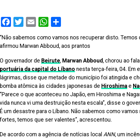
Facebook
Twitter
Email
WhatsApp
Share
“Não sabemos como vamos nos recuperar disto. Temos qu
afirmou Marwan Abboud, aos prantos
O governador de
Beirute
,
Marwan Abboud
, chorou ao fal
portuária da capital do Líbano
nesta terça-feira, 04. Em 
lágrimas, disse que metade do município foi atingida e 
bomba atômica às cidades japonesas de
Hiroshima
e
Na
“Parece o que aconteceu no Japão, em Hiroshima e Nagas
vida nunca vi uma destruição nesta escala”, disse o gover
É um desastre para o Líbano. Não sabemos como vamos 
fortes, temos que ser valentes”, acrescentou.
De acordo com a agência de notícias local
ANN
, um incên