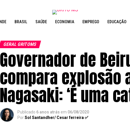
NDE
BRASIL
SAÚDE
ECONOMIA
EMPREGO
EDUCAÇÃO
GERAL GRITOMS
Governador de Beir
compara explosão a
Nagasaki: ‘É uma ca
Publicado
6 anos atrás
em
06/08/2020
Por
Sol Santandher/ Cesar ferreira ✅