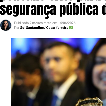
segurança pública 
Publicado
2 meses atrás
em
14/06/2026
Por
Sol Santandher/ Cesar ferreira