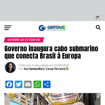
GOVERNO DO ESTADO MS
Governo inaugura cabo submarino
que conecta Brasil à Europa
Publicado
5 anos atrás
em
02/06/2021
Por
Sol Santandher/ Cesar ferreira
Facebook
Twitter
Email
WhatsApp
Share