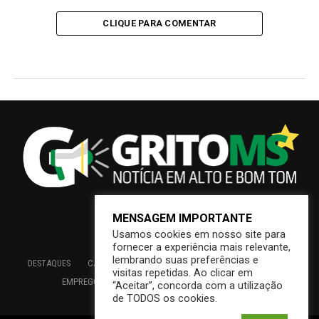
CLIQUE PARA COMENTAR
MENSAGEM IMPORTANTE
Usamos cookies em nosso site para
fornecer a experiência mais relevante,
lembrando suas preferências e
DESTAQUES
CAMPO GRANDE
BRASIL
SAÚDE
ECONOMIA
visitas repetidas. Ao clicar em
EMPREGO
EDUCAÇÃO
INTERIOR
PREFEITURA
“Aceitar”, concorda com a utilização
de TODOS os cookies.