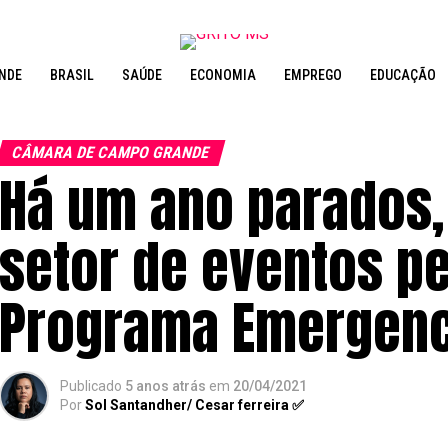
NDE
BRASIL
SAÚDE
ECONOMIA
EMPREGO
EDUCAÇÃO
CÂMARA DE CAMPO GRANDE
Há um ano parados,
setor de eventos p
Programa Emergenc
Publicado
5 anos atrás
em
20/04/2021
Por
Sol Santandher/ Cesar ferreira ✅