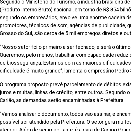
Segundo o Ministério do Turismo, a indústria brasileira
(Produto Interno Bruto) nacional, em torno de R$ 854 bil
segundo os empresários, envolve uma enorme cadeira de 
promotores, técnicos de som, agências de publicidade, g
Grosso do Sul, são cerca de 5 mil empregos diretos e outr
“Nosso setor foi o primeiro a ser fechado, e será o últim
Queremos, pelo menos, trabalhar com capacidade reduzi
de biossegurança. Estamos com as maiores dificuldades 
dificuldade é muito grande”, lamenta o empresário Pedro S
O programa proposto prevê parcelamento de débitos exis
juros e multas, linhas de crédito, entre outros. Segundo 
Carlão, as demandas serão encaminhadas à Prefeitura.
“Vamos analisar o documento, todos vão assinar, e encamin
possível ser atendido pela Prefeitura. O setor gera muito
atender. Além de ser importante, é a cara de Campo Gran