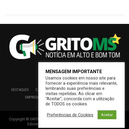
MENSAGEM IMPORTANTE
Usamos cookies em nosso site para
fornecer a experiência mais relevante,
lembrando suas preferências e
DESTAQUES
CAMPO GRANDE
BRASIL
SAÚDE
ECONOMIA
visitas repetidas. Ao clicar em
EMPREGO
EDUCAÇÃO
INTERIOR
PREFEITURA
“Aceitar”, concorda com a utilização
de TODOS os cookies.
Preferências de Cookies
Aceitar
Copyright © GRITOMS | Mantido por INDIOWEB – Soluções Online –
Edson {Índio} de Souza – Consultoria em T. I.