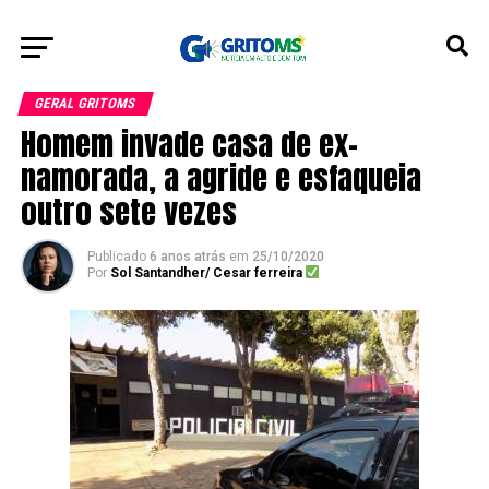
GERAL GRITOMS
Homem invade casa de ex-
namorada, a agride e esfaqueia
outro sete vezes
Publicado
6 anos atrás
em
25/10/2020
Por
Sol Santandher/ Cesar ferreira