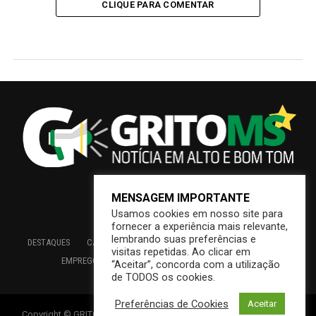
CLIQUE PARA COMENTAR
MENSAGEM IMPORTANTE
Usamos cookies em nosso site para
fornecer a experiência mais relevante,
lembrando suas preferências e
DESTAQUES
CAMPO GRANDE
BRASIL
SAÚDE
ECONOMIA
visitas repetidas. Ao clicar em
EMPREGO
EDUCAÇÃO
INTERIOR
PREFEITURA
“Aceitar”, concorda com a utilização
de TODOS os cookies.
Preferências de Cookies
Aceitar
Copyright © GRITOMS | Mantido por INDIOWEB – Soluções Online –