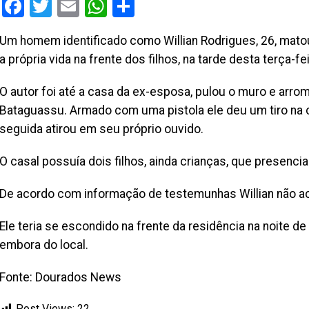
Facebook
Twitter
Email
WhatsApp
Share
Um homem identificado como Willian Rodrigues, 26, matou a
a própria vida na frente dos filhos, na tarde desta terça-f
O autor foi até a casa da ex-esposa, pulou o muro e arro
Bataguassu. Armado com uma pistola ele deu um tiro na c
seguida atirou em seu próprio ouvido.
O casal possuía dois filhos, ainda crianças, que presenci
De acordo com informação de testemunhas Willian não ac
Ele teria se escondido na frente da residência na noite de
embora do local.
Fonte: Dourados News
Post Views:
22