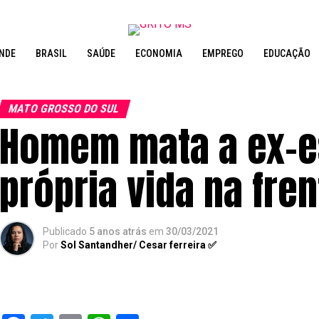
NDE
BRASIL
SAÚDE
ECONOMIA
EMPREGO
EDUCAÇÃO
MATO GROSSO DO SUL
Homem mata a ex-es
própria vida na fren
Publicado
5 anos atrás
em
30/03/2021
Por
Sol Santandher/ Cesar ferreira ✅