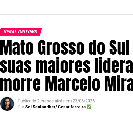
GERAL GRITOMS
Mato Grosso do Sul
suas maiores lidera
morre Marcelo Mira
Publicado
2 meses atrás
em
23/06/2026
Por
Sol Santandher/ Cesar ferreira