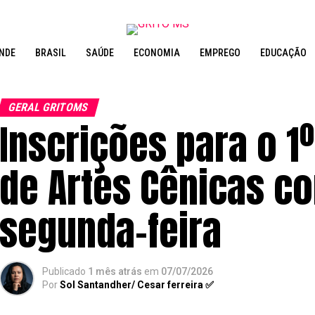
NDE
BRASIL
SAÚDE
ECONOMIA
EMPREGO
EDUCAÇÃO
GERAL GRITOMS
Inscrições para o 1
de Artes Cênicas 
segunda-feira
Publicado
1 mês atrás
em
07/07/2026
Por
Sol Santandher/ Cesar ferreira ✅