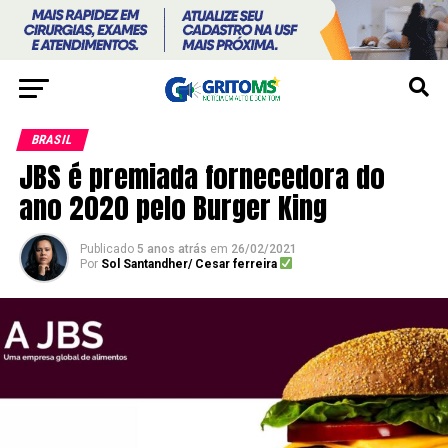
BRASIL
JBS é premiada fornecedora do
ano 2020 pelo Burger King
Publicado
5 anos atrás
em
26/02/2021
Por
Sol Santandher/ Cesar ferreira