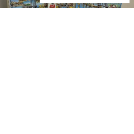
A Prefeitura de Campo Grande, por meio da Secretaria
Municipal de Educação (Semed), deu início à entrega
antecipada dos kits escolares para o ano letivo de 2025
da Reme (Rede Municipal de Ensino). Desde o dia 5 de
dezembro, as escolas começaram a receber os materiais,
assegurando que os alunos iniciem o próximo ano com
todos os itens necessários para um bom desempenho
nas aulas.