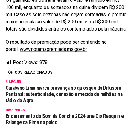
Os ganhadores da sena levam o valor estimado em R$
100 mil, enquanto os sorteados na quina dividem R$ 200
mil. Caso as seis dezenas não sejam sorteadas, o prêmio
maior acumula ao valor de R$ 200 mil e os R$ 300 mil
totais são divididos entre os contemplados pela máquina.
O resultado da premiação pode ser conferido no
portal:
www.notamspremiada.ms.gov.br
.
Post Views:
978
TÓPICOS RELACIONADOS
A SEGUIR
Cuiabano Lima marca presença no quiosque da Difusora
Pantanal: autenticidade, conexão e mexida de milhões na
rádio do Agro
NÃO PERCA
Encerramento do Som da Concha 2024 une Gio Resquin e
Falange da Rima no palco