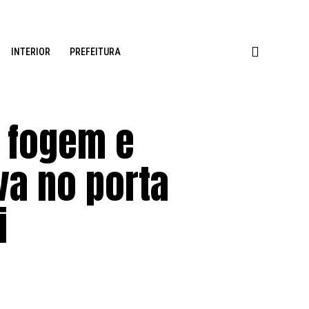
INTERIOR
PREFEITURA
 fogem e
a no porta
i