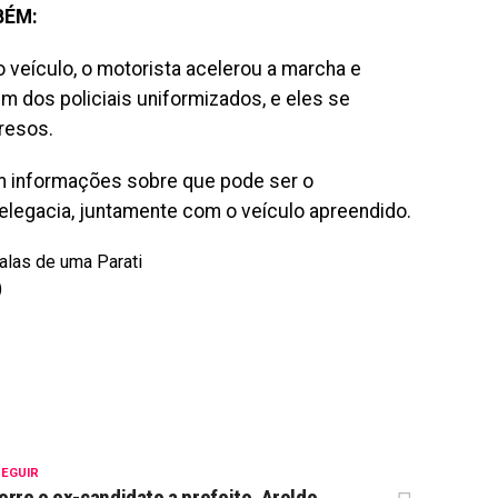
BÉM:
 veículo, o motorista acelerou a marcha e
m dos policiais uniformizados, e eles se
presos.
 informações sobre que pode ser o
delegacia, juntamente com o veículo apreendido.
)
SEGUIR
rre o ex-candidato a prefeito, Aroldo