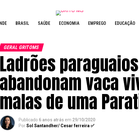
NDE
BRASIL
SAÚDE
ECONOMIA
EMPREGO
EDUCAÇÃO
GERAL GRITOMS
Ladrões paraguaios
abandonam vaca viv
malas de uma Parat
Publicado
6 anos atrás
em
29/10/2020
Por
Sol Santandher/ Cesar ferreira ✅