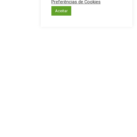
Preferências de Cookies
Aceitar
INTERIOR
PREFEITURA
– Consultoria em T. I.