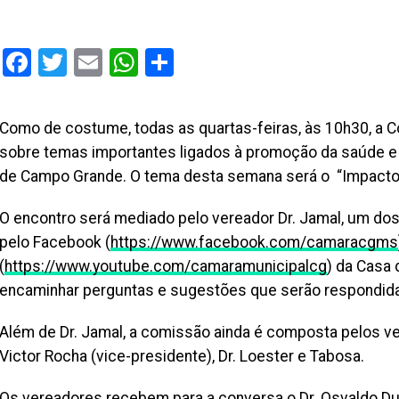
Facebook
Twitter
Email
WhatsApp
Share
Como de costume, todas as quartas-feiras, às 10h30, a
sobre temas importantes ligados à promoção da saúde e
de Campo Grande. O tema desta semana será o “Impacto
O encontro será mediado pelo vereador Dr. Jamal, um dos
pelo Facebook (
https://www.facebook.com/camaracgms
(
https://www.youtube.com/camaramunicipalcg
) da Casa 
encaminhar perguntas e sugestões que serão respondidas
Além de Dr. Jamal, a comissão ainda é composta pelos ver
Victor Rocha (vice-presidente), Dr. Loester e Tabosa.
Os vereadores recebem para a conversa o Dr. Osvaldo Dutra