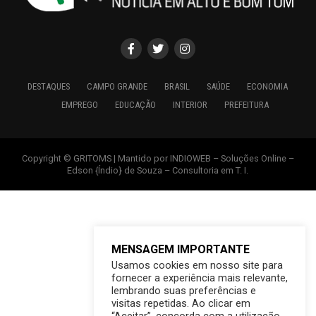
DESTAQUES
CAMPO GRANDE
BRASIL
SAÚDE
ECONOMIA
EMPREGO
EDUCAÇÃO
INTERIOR
PREFEITURA
Copyright © GRITOMS | Mantido por INDIOWEB – Soluções Online –
Edson {Índio} de Souza – Consultoria em T. I.
MENSAGEM IMPORTANTE
Usamos cookies em nosso site para
fornecer a experiência mais relevante,
lembrando suas preferências e
visitas repetidas. Ao clicar em