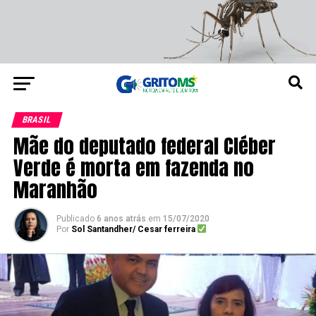
BRASIL
Mãe do deputado federal Cléber
Verde é morta em fazenda no
Maranhão
Publicado
6 anos atrás
em
15/07/2020
Por
Sol Santandher/ Cesar ferreira