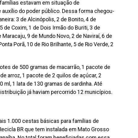
as famílias estavam em situação de
e auxílio do poder público. Dessa forma chegou-
eira: 3 de Alcinópolis, 2 de Bonito, 4 de
5 de Coxim, 1 de Dois Irmão do Buriti, 3 de
e Maracaju, 9 de Mundo Novo, 2 de Naviraí, 6 de
onta Porã, 10 de Rio Brilhante, 5 de Rio Verde, 2
cotes de 500 gramas de macarrão, 1 pacote de
de arroz, 1 pacote de 2 quilos de açúcar, 2
0 ml, 1 lata de 130 gramas de sardinha. Até
stribuição já haviam percorrido 12 municípios.
is 1.000 cestas básicas para famílias de
 Recicla BR que tem instalada em Mato Grosso
anaíba. No total foram beneficiadas com essa