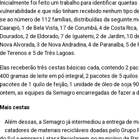
Inicialmente foi feito um trabalho para identificar quant
vulnerabilidade e que não tinham recebido nenhum tipo d
se ao número de 112 famílias, distribuídas da seguinte man
Caarapó, 1 de Bela Vista, 17 de Corumbá, 4 de Costa Rica, 
Dourados, 2 de Eldorado, 7 de Iguatemi, 2 de Jardim, 10 d
Nova Alvorada, 3 de Nova Andradina, 4 de Paranaíba, 5 de P
de Terenos e 5 de Três Lagoas.
Elas receberão três cestas básicas cada, contendo 2 pa
400 gramas de leite em pó integral, 2 pacotes de 5 quilos 
pacotes de 1 quilo de feijão, 1 unidade de óleo de soja 90
ontem, as equipes da Semagro encarregadas de fazer a di
Mais cestas
Além dessas, a Semagro já intermediou a entrega de ma
catadores de materiais recicláveis doadas pelo Grupo
do Sul a empresa Latasa Reciclagem, no município de Par