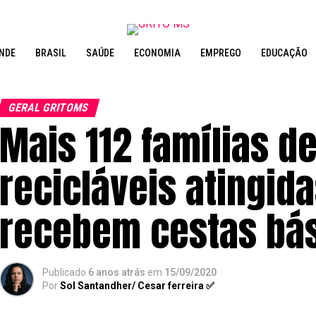
NDE
BRASIL
SAÚDE
ECONOMIA
EMPREGO
EDUCAÇÃO
GERAL GRITOMS
Mais 112 famílias d
recicláveis atingid
recebem cestas bá
Publicado
6 anos atrás
em
15/09/2020
Por
Sol Santandher/ Cesar ferreira ✅