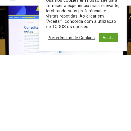
Usamos cookies em nosso site para
fornecer a experiência mais relevante,
lembrando suas preferências e
visitas repetidas. Ao clicar em
“Aceitar”, concorda com a utilização
de TODOS os cookies.
Preferências de Cookies
Aceitar
O programa Nota MS Premiada divulgou nesta quarta-feira
(11) o calendário de sorteios para o ano de 2025. Para
concorrer basta pedir o registro do CPF na nota fiscal em
qualquer compra que fizer dentro do Estado. São R$ 300