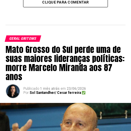
CLIQUE PARA COMENTAR
GERAL GRITOMS
Mato Grosso do Sul perde uma de
suas maiores lideranças políticas:
morre Marcelo Miranda aos 87
anos
Publicado
1 mês atrás
em
23/06/2026
Por
Sol Santandher/ Cesar ferreira