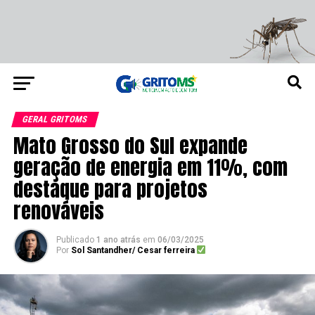
GERAL GRITOMS
Mato Grosso do Sul expande
geração de energia em 11%, com
destaque para projetos
renováveis
Publicado
1 ano atrás
em
06/03/2025
Por
Sol Santandher/ Cesar ferreira