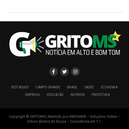
DESTAQUES
CAMPO GRANDE
BRASIL
SAÚDE
ECONOMIA
EMPREGO
EDUCAÇÃO
INTERIOR
PREFEITURA
Copyright © GRITOMS | Mantido por INDIOWEB – Soluções Online –
Edson {Índio} de Souza – Consultoria em T. I.