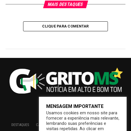
MAIS DESTAQUES
CLIQUE PARA COMENTAR
MENSAGEM IMPORTANTE
Usamos cookies em nosso site para
fornecer a experiência mais relevante,
lembrando suas preferências e
DESTAQUES
CAMPO GRANDE
BRASIL
SAÚDE
ECONOMIA
visitas repetidas. Ao clicar em