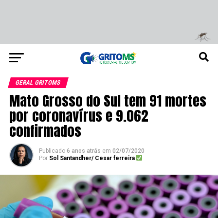
GERAL GRITOMS
Mato Grosso do Sul tem 91 mortes
por coronavírus e 9.062
confirmados
Publicado
6 anos atrás
em
02/07/2020
Por
Sol Santandher/ Cesar ferreira