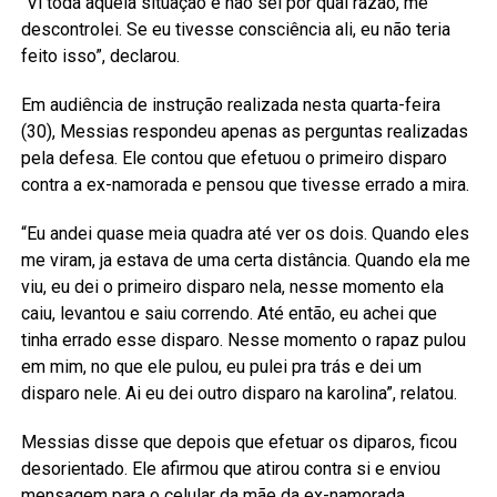
“Vi toda aquela situação e não sei por qual razão, me
descontrolei. Se eu tivesse consciência ali, eu não teria
feito isso”, declarou.
Em audiência de instrução realizada nesta quarta-feira
(30), Messias respondeu apenas as perguntas realizadas
pela defesa. Ele contou que efetuou o primeiro disparo
contra a ex-namorada e pensou que tivesse errado a mira.
“Eu andei quase meia quadra até ver os dois. Quando eles
me viram, ja estava de uma certa distância. Quando ela me
viu, eu dei o primeiro disparo nela, nesse momento ela
caiu, levantou e saiu correndo. Até então, eu achei que
tinha errado esse disparo. Nesse momento o rapaz pulou
em mim, no que ele pulou, eu pulei pra trás e dei um
disparo nele. Ai eu dei outro disparo na karolina”, relatou.
Messias disse que depois que efetuar os diparos, ficou
desorientado. Ele afirmou que atirou contra si e enviou
mensagem para o celular da mãe da ex-namorada.