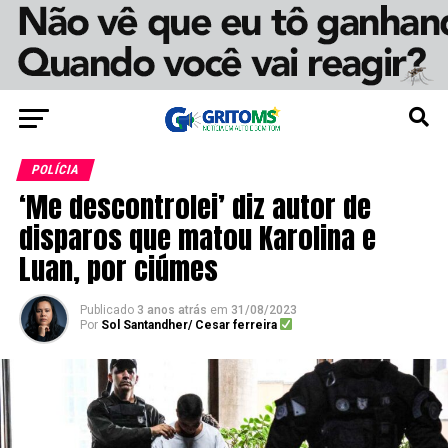
POLÍCIA
‘Me descontrolei’ diz autor de
disparos que matou Karolina e
Luan, por ciúmes
Publicado
3 anos atrás
em
31/08/2023
Por
Sol Santandher/ Cesar ferreira