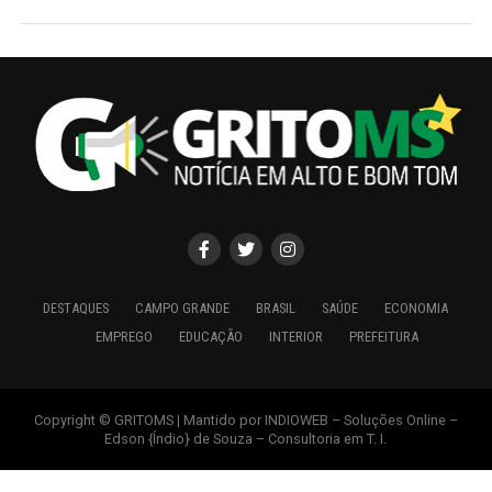
DESTAQUES
CAMPO GRANDE
BRASIL
SAÚDE
ECONOMIA
EMPREGO
EDUCAÇÃO
INTERIOR
PREFEITURA
Copyright © GRITOMS | Mantido por INDIOWEB – Soluções Online –
Edson {Índio} de Souza – Consultoria em T. I.