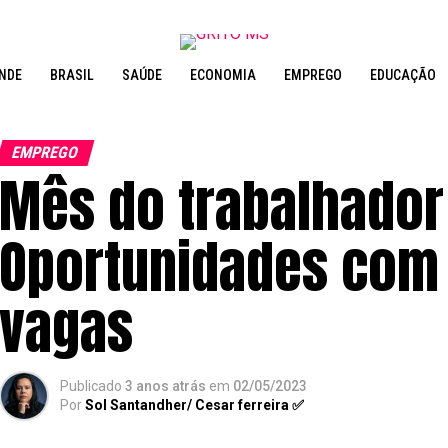
NDE
BRASIL
SAÚDE
ECONOMIA
EMPREGO
EDUCAÇÃO
EMPREGO
Mês do trabalhador 
Oportunidades com 
vagas
Publicado
3 anos atrás
em
02/05/2023
Por
Sol Santandher/ Cesar ferreira ✅