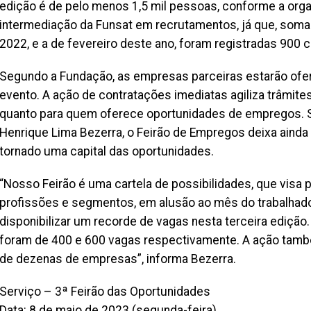
edição é de pelo menos 1,5 mil pessoas, conforme a orga
intermediação da Funsat em recrutamentos, já que, soma
2022, e a de fevereiro deste ano, foram registradas 900
Segundo a Fundação, as empresas parceiras estarão ofe
evento. A ação de contratações imediatas agiliza trâmit
quanto para quem oferece oportunidades de empregos. S
Henrique Lima Bezerra, o Feirão de Empregos deixa ainda
tornado uma capital das oportunidades.
“Nosso Feirão é uma cartela de possibilidades, que visa
profissões e segmentos, em alusão ao mês do trabalhador
disponibilizar um recorde de vagas nesta terceira edição.
foram de 400 e 600 vagas respectivamente. A ação ta
de dezenas de empresas”, informa Bezerra.
Serviço – 3ª Feirão das Oportunidades
Data: 8 de maio de 2023 (segunda-feira)