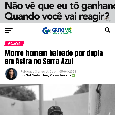
POLÍCIA
Morre homem baleado por dupla
em Astra no Serra Azul
Publicado
3 anos atrás
em
05/04/2023
Por
Sol Santandher/ Cesar ferreira