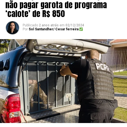
não pagar garota de programa
‘calote’ de R$ 850
Publicado
2 anos atrás
em
02/12/2024
Por
Sol Santandher/ Cesar ferreira