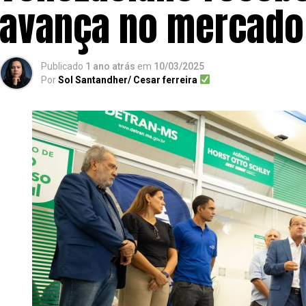
avança no mercado 
Publicado
1 ano atrás
em
10/03/2025
Por
Sol Santandher/ Cesar ferreira