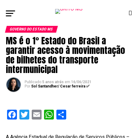
GOVERNO DO ESTADO MS
MS é o 1° Estado do Brasil a
garantir acesso à movimentação
de bilhetes do transporte
intermunicipal
Publicado
5 anos atrás
em
16/06/2021
Por
Sol Santandher/ Cesar ferreira ✅
Facebook
Twitter
Email
WhatsApp
Share
A Agência Estadual de Regulação de Serviços Públicos –