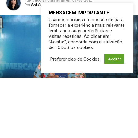
Publicado
2 horas atrás
em
07/08/2026
Por
Sol Santandher/ Cesar ferreira
MENSAGEM IMPORTANTE
Usamos cookies em nosso site para
fornecer a experiência mais relevante,
lembrando suas preferências e
visitas repetidas. Ao clicar em
“Aceitar”, concorda com a utilização
de TODOS os cookies.
Preferências de Cookies
Aceitar
A Funsat (Fundação Social do Trabalho) disponibiliza 913
vagas de emprego nesta sexta-feira (7), ofertadas
por 116 empresas de Campo Grande. As oportunidades