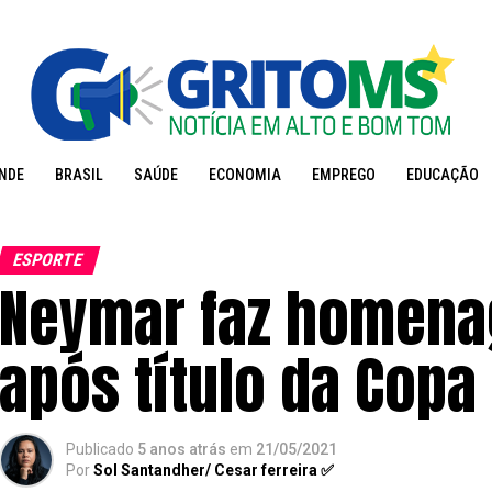
NDE
BRASIL
SAÚDE
ECONOMIA
EMPREGO
EDUCAÇÃO
ESPORTE
Neymar faz homena
após título da Copa
Publicado
5 anos atrás
em
21/05/2021
Por
Sol Santandher/ Cesar ferreira ✅