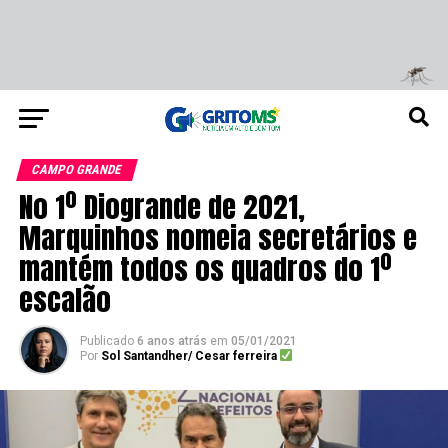
CAMPO GRANDE
No 1º Diogrande de 2021,
Marquinhos nomeia secretários e
mantém todos os quadros do 1º
escalão
Publicado
6 anos atrás
em
05/01/2021
Por
Sol Santandher/ Cesar ferreira