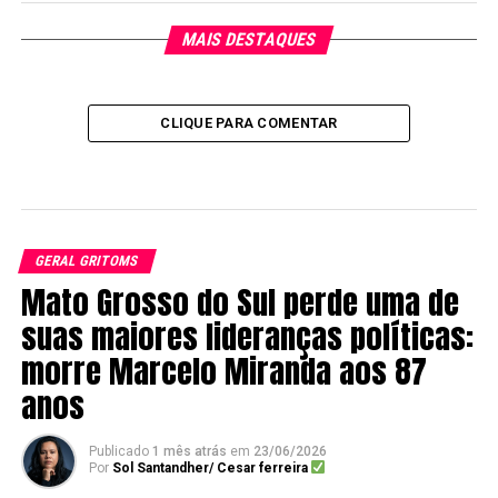
MAIS DESTAQUES
CLIQUE PARA COMENTAR
GERAL GRITOMS
Mato Grosso do Sul perde uma de
suas maiores lideranças políticas:
morre Marcelo Miranda aos 87
anos
Publicado
1 mês atrás
em
23/06/2026
Por
Sol Santandher/ Cesar ferreira