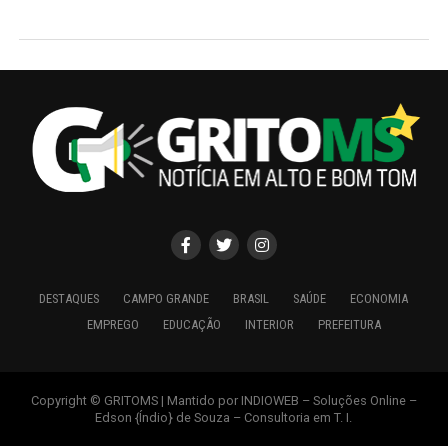
DESTAQUES
CAMPO GRANDE
BRASIL
SAÚDE
ECONOMIA
EMPREGO
EDUCAÇÃO
INTERIOR
PREFEITURA
Copyright © GRITOMS | Mantido por INDIOWEB – Soluções Online –
Edson {Índio} de Souza – Consultoria em T. I.