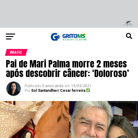
BRASIL
Pai de Mari Palma morre 2 meses
após descobrir câncer: ‘Doloroso’
Publicado
5 anos atrás
em
15/03/2021
Por
Sol Santandher/ Cesar ferreira