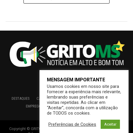
MENSAGEM IMPORTANTE
Usamos cookies em nosso site para
fornecer a experiência mais relevante,
lembrando suas preferências e
DESTAQUES
CAMPO GRANDE
BRASIL
SAÚDE
ECONOMIA
visitas repetidas. Ao clicar em
EMPREGO
EDUCAÇÃO
INTERIOR
PREFEITURA
“Aceitar”, concorda com a utilização
de TODOS os cookies.
Preferências de Cookies
Aceitar
Copyright © GRITOMS | Mantido por INDIOWEB – Soluções Online –