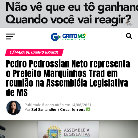
CÂMARA DE CAMPO GRANDE
Pedro Pedrossian Neto representa
o Prefeito Marquinhos Trad em
reunião na Assembléia Legislativa
de MS
Publicado
5 anos atrás
em
14/06/2021
Por
Sol Santandher/ Cesar ferreira