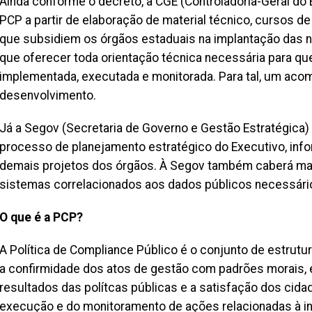
Ainda conforme o decreto, a CGE (Controladoria-Geral do
PCP a partir de elaboração de material técnico, cursos de
que subsidiem os órgãos estaduais na implantação das n
que oferecer toda orientação técnica necessária para qu
implementada, executada e monitorada. Para tal, um ac
desenvolvimento.
Já a Segov (Secretaria de Governo e Gestão Estratégica) 
processo de planejamento estratégico do Executivo, inf
demais projetos dos órgãos. À Segov também caberá map
sistemas correlacionados aos dados públicos necessári
O que é a PCP?
A Política de Compliance Público é o conjunto de estrut
a confirmidade dos atos de gestão com padrões morais, ét
resultados das polítcas públicas e a satisfação dos cida
execução e do monitoramento de ações relacionadas à int