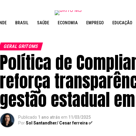
NDE
BRASIL
SAÚDE
ECONOMIA
EMPREGO
EDUCAÇÃO
GERAL GRITOMS
Política de Complia
reforça transparênc
gestão estadual e
Publicado
1 ano atrás
em
11/03/2025
Por
Sol Santandher/ Cesar ferreira ✅