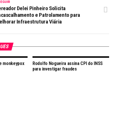
SEGUIR
reador Delei Pinheiro Solicita
ncascalhamento e Patrolamento para
lhorar Infraestrutura Viária
QUES
de monkeypox
Rodolfo Nogueira assina CPI do INSS
para investigar fraudes