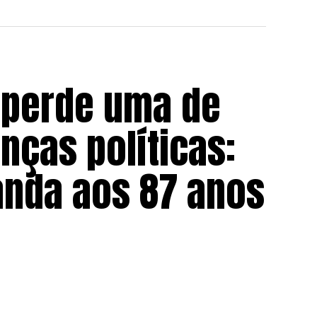
 perde uma de
nças políticas:
nda aos 87 anos