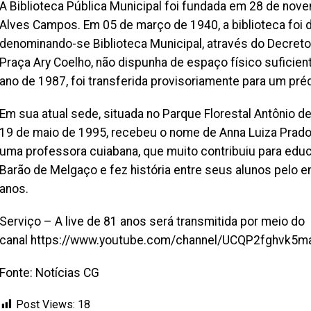
A Biblioteca Pública Municipal foi fundada em 28 de nove
Alves Campos. Em 05 de março de 1940, a biblioteca foi 
denominando-se Biblioteca Municipal, através do Decreto-l
Praça Ary Coelho, não dispunha de espaço físico suficien
ano de 1987, foi transferida provisoriamente para um préd
Em sua atual sede, situada no Parque Florestal Antônio d
19 de maio de 1995, recebeu o nome de Anna Luiza Prad
uma professora cuiabana, que muito contribuiu para ed
Barão de Melgaço e fez história entre seus alunos pelo
anos.
Serviço – A live de 81 anos será transmitida por meio do
canal https://www.youtube.com/channel/UCQP2fghvk5m
Fonte: Notícias CG
Post Views:
18