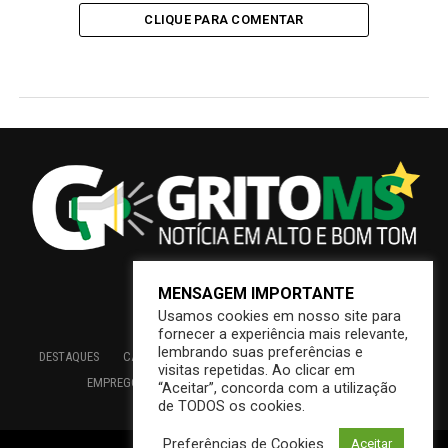
CLIQUE PARA COMENTAR
MENSAGEM IMPORTANTE
Usamos cookies em nosso site para
fornecer a experiência mais relevante,
lembrando suas preferências e
DESTAQUES
CAMPO GRANDE
BRASIL
SAÚDE
ECONOMIA
visitas repetidas. Ao clicar em
EMPREGO
EDUCAÇÃO
INTERIOR
PREFEITURA
“Aceitar”, concorda com a utilização
de TODOS os cookies.
Preferências de Cookies
Aceitar