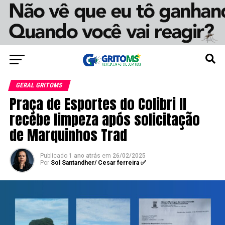
GERAL GRITOMS
Praça de Esportes do Colibri II
recebe limpeza após solicitação
de Marquinhos Trad
Publicado
1 ano atrás
em
26/02/2025
Por
Sol Santandher/ Cesar ferreira ✅