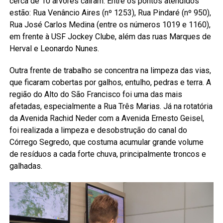
cerca de 10 árvores caíram. Entre os pontos atendidos
estão: Rua Venâncio Aires (nº 1253), Rua Pindaré (nº 950),
Rua José Carlos Medina (entre os números 1019 e 1160),
em frente à USF Jockey Clube, além das ruas Marques de
Herval e Leonardo Nunes.
Outra frente de trabalho se concentra na limpeza das vias,
que ficaram cobertas por galhos, entulho, pedras e terra. A
região do Alto do São Francisco foi uma das mais
afetadas, especialmente a Rua Três Marias. Já na rotatória
da Avenida Rachid Neder com a Avenida Ernesto Geisel,
foi realizada a limpeza e desobstrução do canal do
Córrego Segredo, que costuma acumular grande volume
de resíduos a cada forte chuva, principalmente troncos e
galhadas.