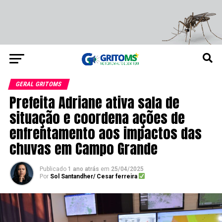
GERAL GRITOMS
Prefeita Adriane ativa sala de
situação e coordena ações de
enfrentamento aos impactos das
chuvas em Campo Grande
Publicado
1 ano atrás
em
25/04/2025
Por
Sol Santandher/ Cesar ferreira