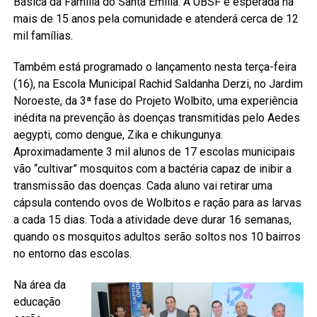
Básica da Família do Santa Emília. A UBSF é esperada há
mais de 15 anos pela comunidade e atenderá cerca de 12
mil famílias.
Também está programado o lançamento nesta terça-feira
(16), na Escola Municipal Rachid Saldanha Derzi, no Jardim
Noroeste, da 3ª fase do Projeto Wolbito, uma experiência
inédita na prevenção às doenças transmitidas pelo Aedes
aegypti, como dengue, Zika e chikungunya.
Aproximadamente 3 mil alunos de 17 escolas municipais
vão “cultivar” mosquitos com a bactéria capaz de inibir a
transmissão das doenças. Cada aluno vai retirar uma
cápsula contendo ovos de Wolbitos e ração para as larvas
a cada 15 dias. Toda a atividade deve durar 16 semanas,
quando os mosquitos adultos serão soltos nos 10 bairros
no entorno das escolas.
Na área da
educação