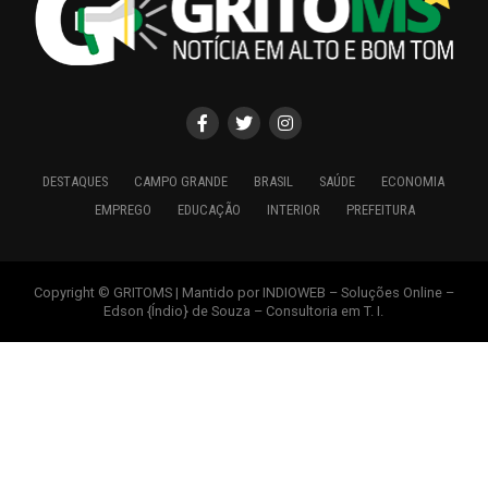
DESTAQUES
CAMPO GRANDE
BRASIL
SAÚDE
ECONOMIA
EMPREGO
EDUCAÇÃO
INTERIOR
PREFEITURA
Copyright © GRITOMS | Mantido por INDIOWEB – Soluções Online –
Edson {Índio} de Souza – Consultoria em T. I.