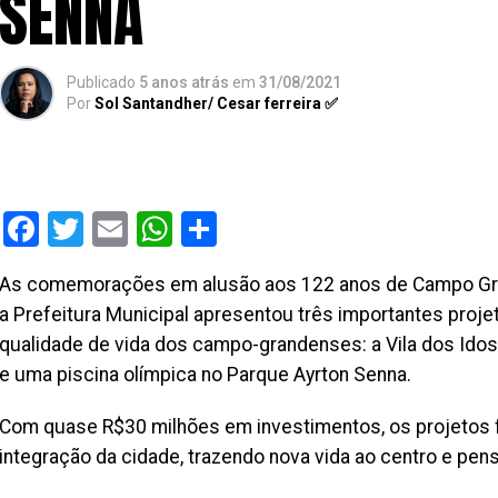
SENNA
Publicado
5 anos atrás
em
31/08/2021
Por
Sol Santandher/ Cesar ferreira ✅
Facebook
Twitter
Email
WhatsApp
Share
As comemorações em alusão aos 122 anos de Campo Gran
a Prefeitura Municipal apresentou três importantes proj
qualidade de vida dos campo-grandenses: a Vila dos Idoso
e uma piscina olímpica no Parque Ayrton Senna.
Com quase R$30 milhões em investimentos, os projetos f
integração da cidade, trazendo nova vida ao centro e pe