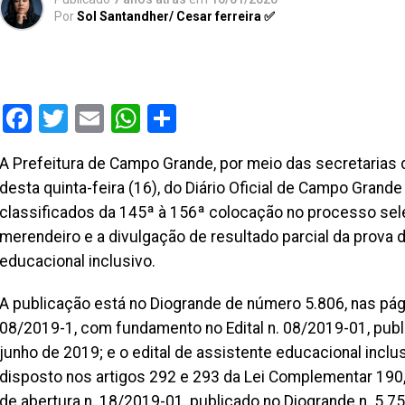
Por
Sol Santandher/ Cesar ferreira ✅
Facebook
Twitter
Email
WhatsApp
Share
A Prefeitura de Campo Grande, por meio das secretarias 
desta quinta-feira (16), do Diário Oficial de Campo Gran
classificados da 145ª à 156ª colocação no processo sele
merendeiro e a divulgação de resultado parcial da prova d
educacional inclusivo.
A publicação está no Diogrande de número 5.806, nas pági
08/2019-1, com fundamento no Edital n. 08/2019-01, public
junho de 2019; e o edital de assistente educacional incl
disposto nos artigos 292 e 293 da Lei Complementar 190,
de abertura n. 18/2019-01, publicado no Diogrande n. 5.7