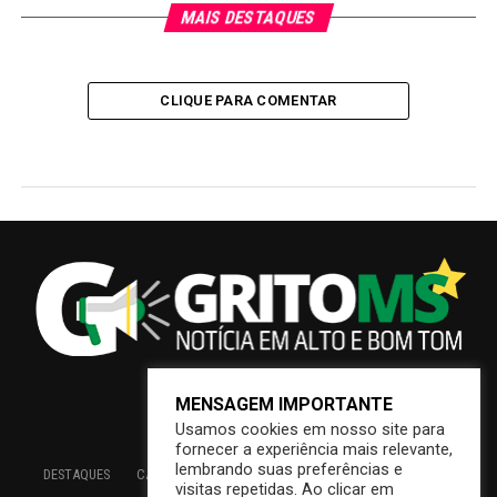
MAIS DESTAQUES
CLIQUE PARA COMENTAR
MENSAGEM IMPORTANTE
Usamos cookies em nosso site para
fornecer a experiência mais relevante,
lembrando suas preferências e
DESTAQUES
CAMPO GRANDE
BRASIL
SAÚDE
ECONOMIA
visitas repetidas. Ao clicar em