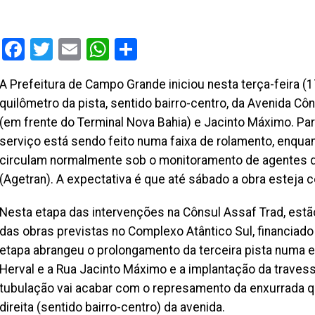
Facebook
Twitter
Email
WhatsApp
Share
A Prefeitura de Campo Grande iniciou nesta terça-feira (
quilômetro da pista, sentido bairro-centro, da Avenida Cô
(em frente do Terminal Nova Bahia) e Jacinto Máximo. Para
serviço está sendo feito numa faixa de rolamento, enquant
circulam normalmente sob o monitoramento de agentes da
(Agetran). A expectativa é que até sábado a obra esteja c
Nesta etapa das intervenções na Cônsul Assaf Trad, estã
das obras previstas no Complexo Atântico Sul, financia
etapa abrangeu o prolongamento da terceira pista numa 
Herval e a Rua Jacinto Máximo e a implantação da traves
tubulação vai acabar com o represamento da enxurrada 
direita (sentido bairro-centro) da avenida.