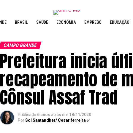
NDE
BRASIL
SAÚDE
ECONOMIA
EMPREGO
EDUCAÇÃO
CAMPO GRANDE
Prefeitura inicia úl
recapeamento de ma
Cônsul Assaf Trad
Publicado
6 anos atrás
em
18/11/2020
Por
Sol Santandher/ Cesar ferreira ✅