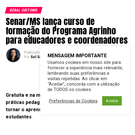
GERAL GRITOMS
Senar/MS lança curso de
formação do Programa Agrinho
para educadores e coordenadores
Publicado
44 minutos atrás
em
07/08/2026
MENSAGEM IMPORTANTE
Por
Sol Santandher/ Cesar ferreira
Usamos cookies em nosso site para
fornecer a experiência mais relevante,
lembrando suas preferências e
visitas repetidas. Ao clicar em
“Aceitar”, concorda com a utilização
de TODOS os cookies.
Gratuita e na modalidade EAD, capacitação fortalece
Preferências de Cookies
Aceitar
práticas pedagógicas e apresenta metodologias para
tornar o aprendizado mais conectado à realidade dos
estudantes
O Senar/MS está com inscrições abertas para o
Curso de