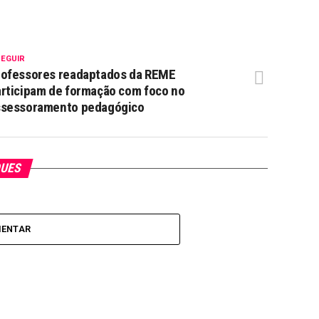
SEGUIR
rofessores readaptados da REME
rticipam de formação com foco no
ssessoramento pedagógico
QUES
MENTAR