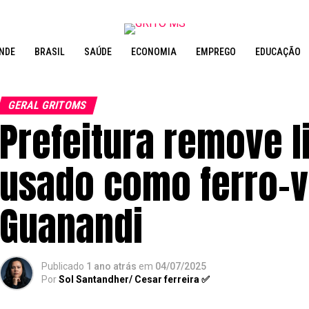
NDE
BRASIL
SAÚDE
ECONOMIA
EMPREGO
EDUCAÇÃO
GERAL GRITOMS
Prefeitura remove l
usado como ferro-v
Guanandi
Publicado
1 ano atrás
em
04/07/2025
Por
Sol Santandher/ Cesar ferreira ✅